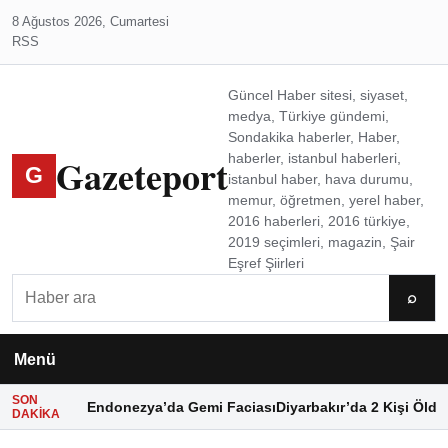
8 Ağustos 2026, Cumartesi
RSS
Güncel Haber sitesi, siyaset,
medya, Türkiye gündemi,
Sondakika haberler, Haber,
Gazeteport
haberler, istanbul haberleri,
G
istanbul haber, hava durumu,
memur, öğretmen, yerel haber,
2016 haberleri, 2016 türkiye,
2019 seçimleri, magazin, Şair
Eşref Şiirleri
Ara
⌕
Menü
SON
Endonezya’da Gemi Faciası
Diyarbakır’da 2 Kişi Öldü
DAKIKA