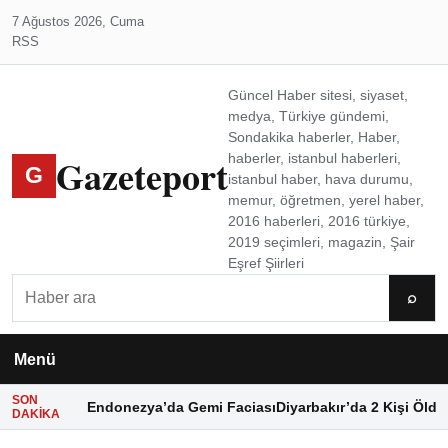
7 Ağustos 2026, Cuma
RSS
Güncel Haber sitesi, siyaset,
medya, Türkiye gündemi,
Sondakika haberler, Haber,
Gazeteport
haberler, istanbul haberleri,
G
istanbul haber, hava durumu,
memur, öğretmen, yerel haber,
2016 haberleri, 2016 türkiye,
2019 seçimleri, magazin, Şair
Eşref Şiirleri
Ara
⌕
Menü
SON
Endonezya’da Gemi Faciası
Diyarbakır’da 2 Kişi Öldü
DAKIKA