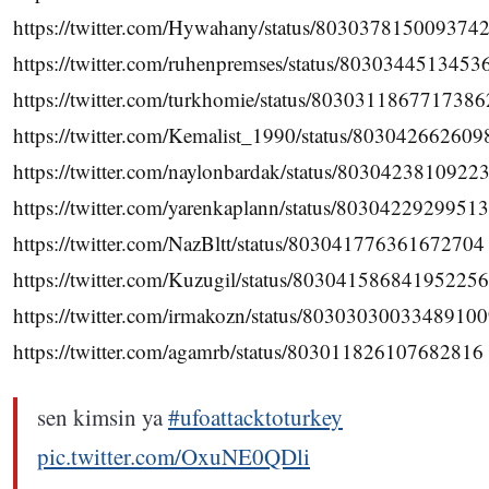
https://twitter.com/Hywahany/status/803037815009374
https://twitter.com/ruhenpremses/status/803034451345
https://twitter.com/turkhomie/status/803031186771738
https://twitter.com/Kemalist_1990/status/80304266260
https://twitter.com/naylonbardak/status/8030423810922
https://twitter.com/yarenkaplann/status/8030422929951
https://twitter.com/NazBltt/status/803041776361672704
https://twitter.com/Kuzugil/status/803041586841952256
https://twitter.com/irmakozn/status/8030303003348910
https://twitter.com/agamrb/status/803011826107682816
sen kimsin ya
#ufoattacktoturkey
pic.twitter.com/OxuNE0QDli