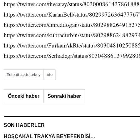
https://twitter.com/thecatay/status/803000861437861888
https://twitter.com/KaaanBell/status/802997263647776
https://twitter.com/emreddogan/status/80298826491527
https://twitter.com/kubradurbin/status/8029886248829
https://twitter.com/FurkanAkRte/status/803048102508
https://twitter.com/Serhadcgr/status/8030488613799280
#ufoattacktoturkey
ufo
Önceki haber
Sonraki haber
SON HABERLER
HOŞÇAKAL TRAKYA BEYEFENDİSİ…