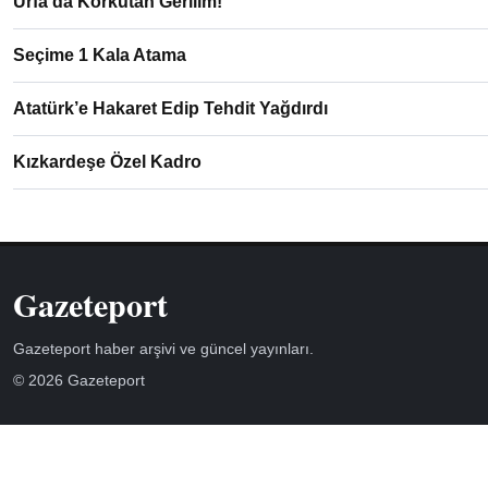
Urfa’da Korkutan Gerilim!
Seçime 1 Kala Atama
Atatürk’e Hakaret Edip Tehdit Yağdırdı
Kızkardeşe Özel Kadro
Gazeteport
Gazeteport haber arşivi ve güncel yayınları.
© 2026 Gazeteport