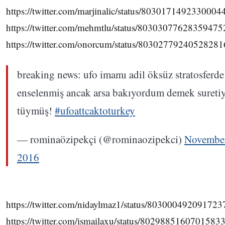
https://twitter.com/marjinalic/status/8030171492330004
https://twitter.com/mehmtlu/status/80303077628359475
https://twitter.com/onorcum/status/80302779240528281
breaking news: ufo imamı adil öksüz stratosferde
enselenmiş ancak arsa bakıyordum demek suretiy
tüymüş!
#ufoattcaktoturkey
— rominaözipekçi (@rominaozipekci)
November
2016
https://twitter.com/nidaylmaz1/status/80300049209172
https://twitter.com/ismailaxu/status/8029885160701583