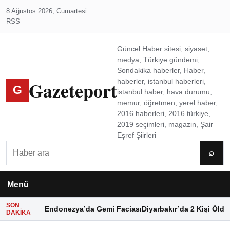
8 Ağustos 2026, Cumartesi
RSS
Güncel Haber sitesi, siyaset,
medya, Türkiye gündemi,
Sondakika haberler, Haber,
Gazeteport
haberler, istanbul haberleri,
G
istanbul haber, hava durumu,
memur, öğretmen, yerel haber,
2016 haberleri, 2016 türkiye,
2019 seçimleri, magazin, Şair
Eşref Şiirleri
Ara
⌕
Menü
SON
Endonezya’da Gemi Faciası
Diyarbakır’da 2 Kişi Öldü
DAKIKA