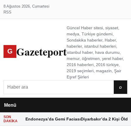
8 Ağustos 2026, Cumartesi
RSS
Güncel Haber sitesi, siyaset,
medya, Türkiye gündemi,
Sondakika haberler, Haber,
Gazeteport
haberler, istanbul haberleri,
G
istanbul haber, hava durumu,
memur, öğretmen, yerel haber,
2016 haberleri, 2016 türkiye,
2019 seçimleri, magazin, Şair
Eşref Şiirleri
Ara
⌕
Menü
SON
Endonezya’da Gemi Faciası
Diyarbakır’da 2 Kişi Öldü
DAKIKA