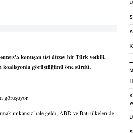
U
S
A
K
euters’a konuşan üst düzey bir Türk yetkili,
n koalisyonla görüştüğünü öne sürdü.
M
H
K
in görüşüyor.
y
urmak imkansız hale geldi, ABD ve Batı ülkeleri de
U
S