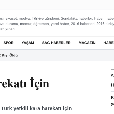
si, siyaset, medya, Türkiye gündemi, Sondakika haberler, Haber, haberl
ava durumu, memur, öğretmen, yerel haber, 2016 haberleri, 2016 türkiy
f Şiirleri
SPOR
YAŞAM
SAĞ HABERLER
MAGAZIN
HABE
2 Kişi Öldü
S
ekatı İçin
H
K
y
Türk yetkili kara harekatı için