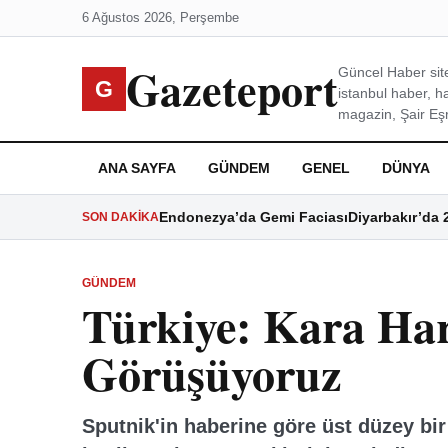
6 Ağustos 2026, Perşembe
Gazeteport
Güncel Haber site
G
istanbul haber, h
magazin, Şair Eşre
ANA SAYFA
GÜNDEM
GENEL
DÜNYA
Endonezya’da Gemi Faciası
Diyarbakır’da 
SON DAKIKA
GÜNDEM
Türkiye: Kara Har
Görüşüyoruz
Sputnik'in haberine göre üst düzey bir 