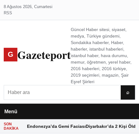
8 Ağustos 2026, Cumartesi
RSS
Güncel Haber sitesi, siyaset,
medya, Türkiye gündemi,
Sondakika haberler, Haber,
Gazeteport
haberler, istanbul haberleri,
G
istanbul haber, hava durumu,
memur, öğretmen, yerel haber,
2016 haberleri, 2016 türkiye,
2019 seçimleri, magazin, Şair
Eşref Şiirleri
Ara
⌕
Menü
SON
Endonezya’da Gemi Faciası
Diyarbakır’da 2 Kişi Öldü
DAKIKA