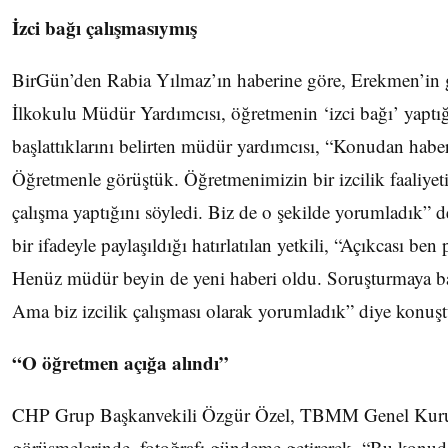
İzci bağı çalışmasıymış
BirGün’den Rabia Yılmaz’ın haberine göre, Erekmen’in
İlkokulu Müdür Yardımcısı, öğretmenin ‘izci bağı’ yaptı
başlattıklarını belirten müdür yardımcısı, “Konudan haber
Öğretmenle görüştük. Öğretmenimizin bir izcilik faaliyeti v
çalışma yaptığını söyledi. Biz de o şekilde yorumladık” d
bir ifadeyle paylaşıldığı hatırlatılan yetkili, “Açıkcası b
Henüz müdür beyin de yeni haberi oldu. Soruşturmaya baş
Ama biz izcilik çalışması olarak yorumladık” diye konuşt
“O öğretmen açığa alındı”
CHP Grup Başkanvekili Özgür Özel, TBMM Genel Kurul
görüşmelerinde, fotoğrafı gündeme getirerek, “Bu konuda