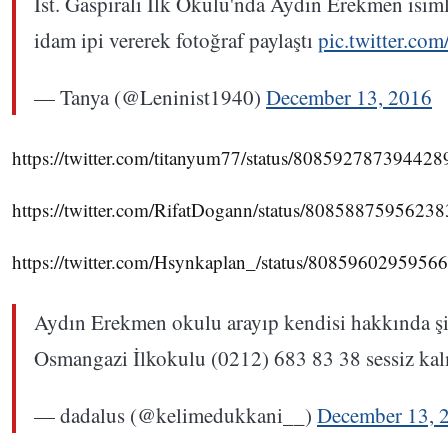
İst. Gaspıralı İlk Okulu'nda Aydın Erekmen isiml
idam ipi vererek fotoğraf paylaştı
pic.twitter.
— Tanya (@Leninist1940)
December 13, 2016
https://twitter.com/titanyum77/status/80859278739442
https://twitter.com/RifatDogann/status/8085887595623
https://twitter.com/Hsynkaplan_/status/8085960295956
Aydın Erekmen okulu arayıp kendisi hakkında şik
Osmangazi İlkokulu (0212) 683 83 38 sessiz kal
— dadalus (@kelimedukkani__)
December 13, 