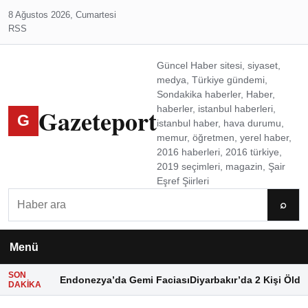
8 Ağustos 2026, Cumartesi
RSS
Güncel Haber sitesi, siyaset,
medya, Türkiye gündemi,
Sondakika haberler, Haber,
Gazeteport
haberler, istanbul haberleri,
G
istanbul haber, hava durumu,
memur, öğretmen, yerel haber,
2016 haberleri, 2016 türkiye,
2019 seçimleri, magazin, Şair
Eşref Şiirleri
Ara
⌕
Menü
SON
Endonezya’da Gemi Faciası
Diyarbakır’da 2 Kişi Öldü
DAKIKA