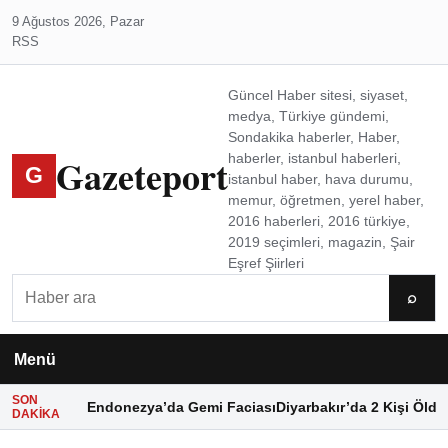
9 Ağustos 2026, Pazar
RSS
Güncel Haber sitesi, siyaset,
medya, Türkiye gündemi,
Sondakika haberler, Haber,
Gazeteport
haberler, istanbul haberleri,
G
istanbul haber, hava durumu,
memur, öğretmen, yerel haber,
2016 haberleri, 2016 türkiye,
2019 seçimleri, magazin, Şair
Eşref Şiirleri
Ara
⌕
Menü
SON
Endonezya’da Gemi Faciası
Diyarbakır’da 2 Kişi Öldü
DAKIKA