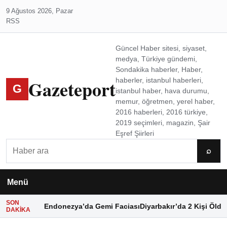
9 Ağustos 2026, Pazar
RSS
Güncel Haber sitesi, siyaset,
medya, Türkiye gündemi,
Sondakika haberler, Haber,
Gazeteport
haberler, istanbul haberleri,
G
istanbul haber, hava durumu,
memur, öğretmen, yerel haber,
2016 haberleri, 2016 türkiye,
2019 seçimleri, magazin, Şair
Eşref Şiirleri
Ara
⌕
Menü
SON
Endonezya’da Gemi Faciası
Diyarbakır’da 2 Kişi Öldü
DAKIKA