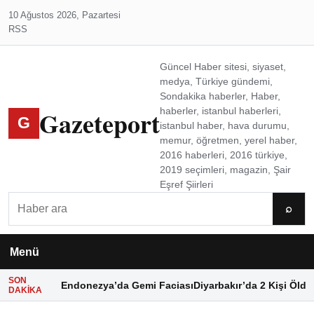
10 Ağustos 2026, Pazartesi
RSS
Güncel Haber sitesi, siyaset,
medya, Türkiye gündemi,
Sondakika haberler, Haber,
Gazeteport
haberler, istanbul haberleri,
G
istanbul haber, hava durumu,
memur, öğretmen, yerel haber,
2016 haberleri, 2016 türkiye,
2019 seçimleri, magazin, Şair
Eşref Şiirleri
Ara
⌕
Menü
SON
Endonezya’da Gemi Faciası
Diyarbakır’da 2 Kişi Öldü
DAKIKA