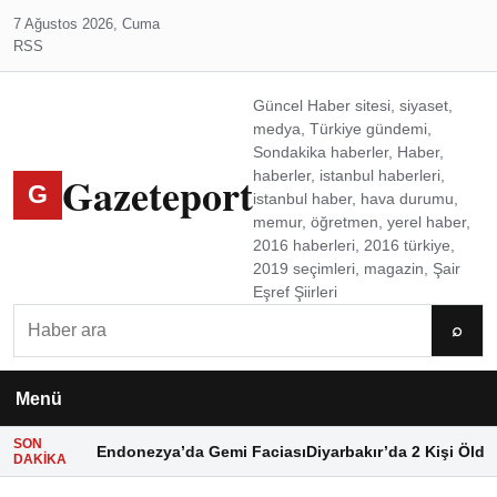
7 Ağustos 2026, Cuma
RSS
Güncel Haber sitesi, siyaset,
medya, Türkiye gündemi,
Sondakika haberler, Haber,
Gazeteport
haberler, istanbul haberleri,
G
istanbul haber, hava durumu,
memur, öğretmen, yerel haber,
2016 haberleri, 2016 türkiye,
2019 seçimleri, magazin, Şair
Eşref Şiirleri
Ara
⌕
Menü
SON
Endonezya’da Gemi Faciası
Diyarbakır’da 2 Kişi Öldü
DAKIKA