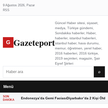
9 Ağustos 2026, Pazar
RSS
Güncel Haber sitesi, siyaset,
medya, Türkiye gündemi,
Sondakika haberler, Haber,
Gazeteport
haberler, istanbul haberleri,
G
istanbul haber, hava durumu,
memur, öğretmen, yerel haber,
2016 haberleri, 2016 türkiye,
2019 seçimleri, magazin, Şair
Eşref Şiirleri
Ara
⌕
Menü
SON
Endonezya’da Gemi Faciası
Diyarbakır’da 2 Kişi Öldü
DAKIKA