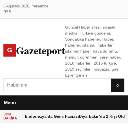
6 Ağustos 2026, Perşembe
RSS
Güncel Haber sitesi, siyaset,
medya, Türkiye gündemi,
Sondakika haberler, Haber,
Gazeteport
haberler, istanbul haberleri,
G
istanbul haber, hava durumu,
memur, öğretmen, yerel haber,
2016 haberleri, 2016 türkiye,
2019 seçimleri, magazin, Şair
Eşref Şiirleri
Ara
⌕
Menü
SON
Endonezya’da Gemi Faciası
Diyarbakır’da 2 Kişi Öldü
DAKIKA