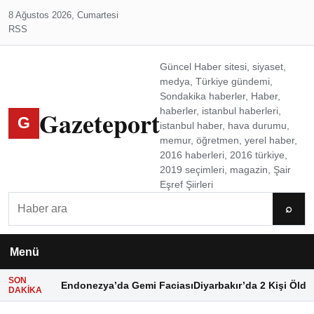
8 Ağustos 2026, Cumartesi
RSS
Güncel Haber sitesi, siyaset,
medya, Türkiye gündemi,
Sondakika haberler, Haber,
Gazeteport
haberler, istanbul haberleri,
G
istanbul haber, hava durumu,
memur, öğretmen, yerel haber,
2016 haberleri, 2016 türkiye,
2019 seçimleri, magazin, Şair
Eşref Şiirleri
Ara
⌕
Menü
SON
Endonezya’da Gemi Faciası
Diyarbakır’da 2 Kişi Öldü
DAKIKA