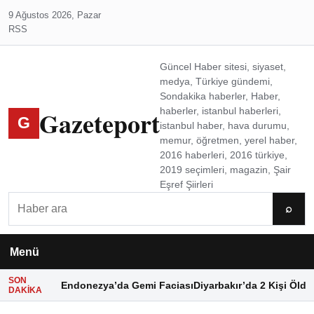
9 Ağustos 2026, Pazar
RSS
Güncel Haber sitesi, siyaset,
medya, Türkiye gündemi,
Sondakika haberler, Haber,
Gazeteport
haberler, istanbul haberleri,
G
istanbul haber, hava durumu,
memur, öğretmen, yerel haber,
2016 haberleri, 2016 türkiye,
2019 seçimleri, magazin, Şair
Eşref Şiirleri
Ara
⌕
Menü
SON
Endonezya’da Gemi Faciası
Diyarbakır’da 2 Kişi Öldü
DAKIKA