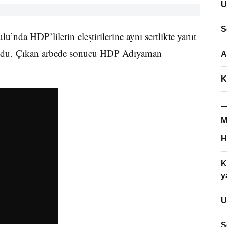
U
S
nda HDP’lilerin eleştirilerine aynı sertlikte yanıt
r oldu. Çıkan arbede sonucu HDP Adıyaman
A
K
M
H
K
y
U
S