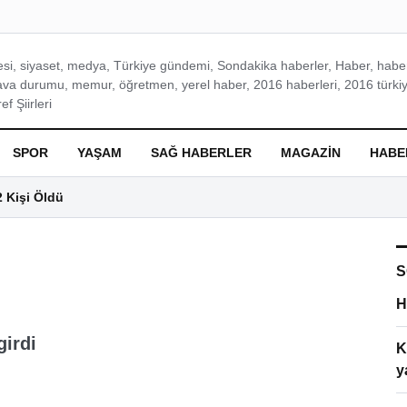
si, siyaset, medya, Türkiye gündemi, Sondakika haberler, Haber, haberl
ava durumu, memur, öğretmen, yerel haber, 2016 haberleri, 2016 türkiy
f Şiirleri
SPOR
YAŞAM
SAĞ HABERLER
MAGAZIN
HABE
2 Kişi Öldü
S
H
girdi
K
y