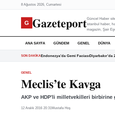
8 Ağustos 2026, Cumartesi
Gazeteport
Güncel Haber site
G
istanbul haber, h
magazin, Şair Eşre
ANA SAYFA
GÜNDEM
GENEL
DÜNYA
Endonezya’da Gemi Faciası
Diyarbakır’da 
SON DAKIKA
GENEL
Meclis’te Kavga
AKP ve HDP'li milletvekilleri birbirine 
12 Aralık 2016 20:31
Mustafa Hoş