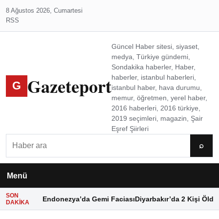
8 Ağustos 2026, Cumartesi
RSS
Güncel Haber sitesi, siyaset,
medya, Türkiye gündemi,
Sondakika haberler, Haber,
Gazeteport
haberler, istanbul haberleri,
G
istanbul haber, hava durumu,
memur, öğretmen, yerel haber,
2016 haberleri, 2016 türkiye,
2019 seçimleri, magazin, Şair
Eşref Şiirleri
Ara
⌕
Menü
SON
Endonezya’da Gemi Faciası
Diyarbakır’da 2 Kişi Öldü
DAKIKA