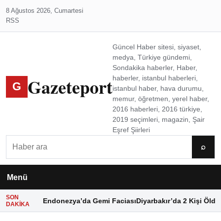
8 Ağustos 2026, Cumartesi
RSS
Güncel Haber sitesi, siyaset,
medya, Türkiye gündemi,
Sondakika haberler, Haber,
Gazeteport
haberler, istanbul haberleri,
G
istanbul haber, hava durumu,
memur, öğretmen, yerel haber,
2016 haberleri, 2016 türkiye,
2019 seçimleri, magazin, Şair
Eşref Şiirleri
Ara
⌕
Menü
SON
Endonezya’da Gemi Faciası
Diyarbakır’da 2 Kişi Öldü
DAKIKA