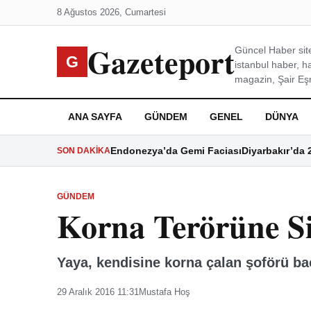
8 Ağustos 2026, Cumartesi
Gazeteport
Güncel Haber site
G
istanbul haber, h
magazin, Şair Eşre
ANA SAYFA
GÜNDEM
GENEL
DÜNYA
Endonezya’da Gemi Faciası
Diyarbakır’da 
SON DAKIKA
GÜNDEM
Korna Terörüne Si
Yaya, kendisine korna çalan şoförü b
29 Aralık 2016 11:31
Mustafa Hoş