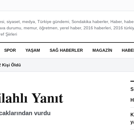
si, siyaset, medya, Türkiye gündemi, Sondakika haberler, Haber, haberl
ava durumu, memur, öğretmen, yerel haber, 2016 haberleri, 2016 türkiy
f Şiirleri
SPOR
YAŞAM
SAĞ HABERLER
MAGAZIN
HABE
2 Kişi Öldü
S
lahlı Yanıt
H
acaklarından vurdu
K
y