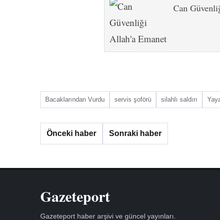
Can Güvenli
Bacaklarından Vurdu
servis şoförü
silahlı saldırı
Yay
Önceki haber
Sonraki haber
Gazeteport
Gazeteport haber arşivi ve güncel yayınları.