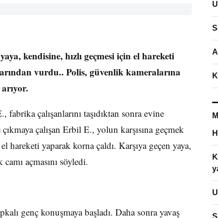
U
S
A
aya, kendisine, hızlı geçmesi için el hareketi
arından vurdu.. Polis, güvenlik kameralarına
K
 arıyor.
., fabrika çalışanlarını taşıdıktan sonra evine
M
e çıkmaya çalışan Erbil E., yolun karşısına geçmek
H
 el hareketi yaparak korna çaldı. Karşıya geçen yaya,
K
ek camı açmasını söyledi.
y
U
şapkalı genç konuşmaya başladı. Daha sonra yavaş
S