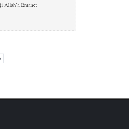
ği Allah’a Emanet
a