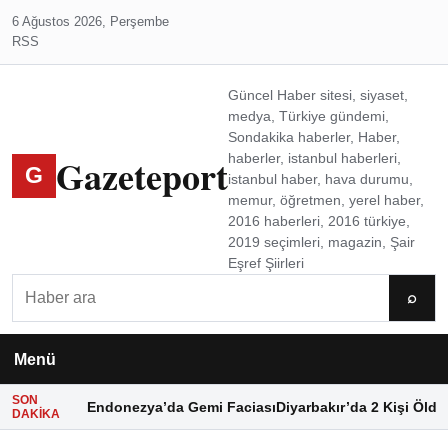
6 Ağustos 2026, Perşembe
RSS
Güncel Haber sitesi, siyaset,
medya, Türkiye gündemi,
Sondakika haberler, Haber,
Gazeteport
haberler, istanbul haberleri,
G
istanbul haber, hava durumu,
memur, öğretmen, yerel haber,
2016 haberleri, 2016 türkiye,
2019 seçimleri, magazin, Şair
Eşref Şiirleri
Ara
⌕
Menü
SON
Endonezya’da Gemi Faciası
Diyarbakır’da 2 Kişi Öldü
DAKIKA