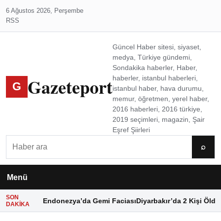
6 Ağustos 2026, Perşembe
RSS
Güncel Haber sitesi, siyaset,
medya, Türkiye gündemi,
Sondakika haberler, Haber,
Gazeteport
haberler, istanbul haberleri,
G
istanbul haber, hava durumu,
memur, öğretmen, yerel haber,
2016 haberleri, 2016 türkiye,
2019 seçimleri, magazin, Şair
Eşref Şiirleri
Ara
⌕
Menü
SON
Endonezya’da Gemi Faciası
Diyarbakır’da 2 Kişi Öldü
DAKIKA