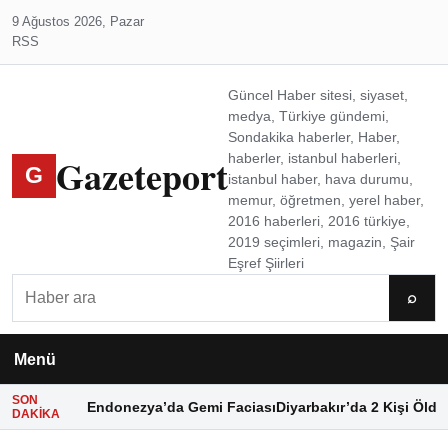
9 Ağustos 2026, Pazar
RSS
Güncel Haber sitesi, siyaset,
medya, Türkiye gündemi,
Sondakika haberler, Haber,
Gazeteport
haberler, istanbul haberleri,
G
istanbul haber, hava durumu,
memur, öğretmen, yerel haber,
2016 haberleri, 2016 türkiye,
2019 seçimleri, magazin, Şair
Eşref Şiirleri
Ara
⌕
Menü
SON
Endonezya’da Gemi Faciası
Diyarbakır’da 2 Kişi Öldü
DAKIKA