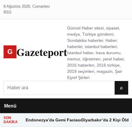
8 Ağustos 2026, Cumartesi
RSS
Güncel Haber sitesi, siyaset,
medya, Türkiye gündemi,
Sondakika haberler, Haber,
Gazeteport
haberler, istanbul haberleri,
G
istanbul haber, hava durumu,
memur, öğretmen, yerel haber,
2016 haberleri, 2016 türkiye,
2019 seçimleri, magazin, Şair
Eşref Şiirleri
Ara
⌕
Menü
SON
Endonezya’da Gemi Faciası
Diyarbakır’da 2 Kişi Öldü
DAKIKA