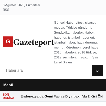
8 Ağustos 2026, Cumartesi
RSS
Güncel Haber sitesi, siyaset,
medya, Türkiye gündemi,
Sondakika haberler, Haber,
Gazeteport
haberler, istanbul haberleri,
G
istanbul haber, hava durumu,
memur, öğretmen, yerel haber,
2016 haberleri, 2016 türkiye,
2019 seçimleri, magazin, Şair
Eşref Şiirleri
Ara
⌕
Menü
SON
Endonezya’da Gemi Faciası
Diyarbakır’da 2 Kişi Öldü
DAKIKA