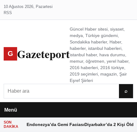
10 Ağustos 2026, Pazartesi
RSS
Güncel Haber sitesi, siyaset,
medya, Türkiye gündemi,
Sondakika haberler, Haber,
Gazeteport
haberler, istanbul haberleri,
G
istanbul haber, hava durumu,
memur, öğretmen, yerel haber,
2016 haberleri, 2016 türkiye,
2019 seçimleri, magazin, Şair
Eşref Şiirleri
Ara
⌕
Menü
SON
Endonezya’da Gemi Faciası
Diyarbakır’da 2 Kişi Öldü
DAKIKA