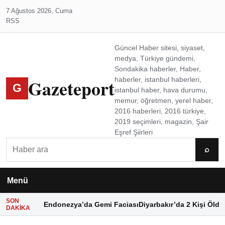
7 Ağustos 2026, Cuma
RSS
Güncel Haber sitesi, siyaset,
medya, Türkiye gündemi,
Sondakika haberler, Haber,
Gazeteport
haberler, istanbul haberleri,
G
istanbul haber, hava durumu,
memur, öğretmen, yerel haber,
2016 haberleri, 2016 türkiye,
2019 seçimleri, magazin, Şair
Eşref Şiirleri
Ara
⌕
Menü
SON
Endonezya’da Gemi Faciası
Diyarbakır’da 2 Kişi Öldü
DAKIKA