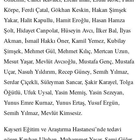
Körpe, Ferdi Çatal, Gökhan Keskin, Hakan Şimşek
Yakar, Halit Kapullu, Hamit Eroğlu, Hasan Hamza
Şolt, Hidayet Canpolat, Hüseyin Avcı, İlker Bal, İlyas
Akman, İsmail Hakkı Öner, Kamil Yemez, Kubilay
Şimşek, Mehmet Gül, Mehmet Kılıç, Mertcan Uzun,
Mesut Yaşar, Mevlüt Avcıoğlu, Mustafa Genç, Mustafa
Uçar, Nasuh Yıldırım, Recep Güney, Semih Yılmaz,
Serdar Çiçekli, Süleyman Sancar, Şakir Karayel, Tolga
Öğütlü, Ufuk Uysal, Yasin Memiş, Yasin Sezeyan,
Yunus Emre Kurnaz, Yunus Ertaş, Yusuf Ergün,
Semih Yılmaz, Mevlüt Kimsesiz.
Kayseri Eğitim ve Araştırma Hastanesi’nde tedavi
gören Kayhan Uluhan, Muhammet Yaşar, Sami Güler,