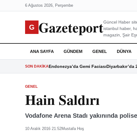
6 Ağustos 2026, Perşembe
Gazeteport
Güncel Haber site
G
istanbul haber, h
magazin, Şair Eşre
ANA SAYFA
GÜNDEM
GENEL
DÜNYA
Endonezya’da Gemi Faciası
Diyarbakır’da 
SON DAKIKA
GENEL
Hain Saldırı
Vodafone Arena Stadı yakınında polise 
10 Aralık 2016 21:52
Mustafa Hoş