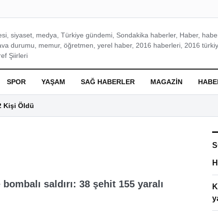
si, siyaset, medya, Türkiye gündemi, Sondakika haberler, Haber, haberl
ava durumu, memur, öğretmen, yerel haber, 2016 haberleri, 2016 türkiy
f Şiirleri
SPOR
YAŞAM
SAĞ HABERLER
MAGAZIN
HABE
2 Kişi Öldü
S
H
bombalı saldırı: 38 şehit 155 yaralı
K
y