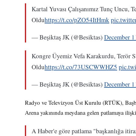
Kartal Yuvası Çalışanımız Tunç Uncu, Te
Oldu
https://t.co/pZO54ItHmk
pic.twitt
— Beşiktaş JK (@Besiktas)
December 1
Kongre Üyemiz Vefa Karakurdu, Terör Sa
Oldu
https://t.co/73USCWWHZ5
pic.tw
— Beşiktaş JK (@Besiktas)
December 1
Radyo ve Televizyon Üst Kurulu (RTÜK), Başbak
Arena yakınında meydana gelen patlamaya ilişkin
A Haber'e göre patlama "başkanlığa itira