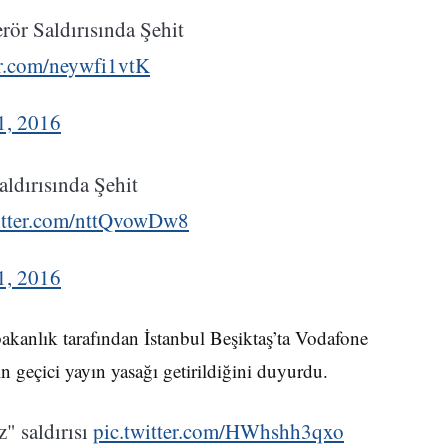
rör Saldırısında Şehit
er.com/neywfi1vtK
1, 2016
ldırısında Şehit
itter.com/nttQvowDw8
1, 2016
anlık tarafından İstanbul Beşiktaş’ta Vodafone
 geçici yayın yasağı getirildiğini duyurdu.
z" saldırısı
pic.twitter.com/HWhshh3qxo