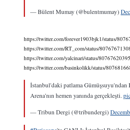
— Bülent Mumay (@bulentmumay)
Dec
https://twitter.com/forever1903bjk1/status/8
https://twitter.com/RT_com/status/807676713
https://twitter.com/yalcinari/status/80767620
https://twitter.com/basinkolikk/status/807681
İstanbul'daki patlama Gümüşsuyu'ndan 
Arena'nın hemen yanında gerçekleşti.
pi
— Tribun Dergi (@tribundergi)
Decemb