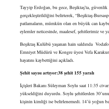
Tayyip Erdoğan, bu gece, Beşiktaş’ta, güvenlik gü
gerçekleştirildiğini belirterek, “Beşiktaş-Burs
patlamaların, mümkün olan en büyük can kaybın
eylemler neticesinde, maalesef, şehitlerimiz ve ya
Beşiktaş Kulübü yaşanan hain saldırıda Vodaf
Emniyet Müdürü ve Kongre üyesi Vefa Karakurd
hayatını kaybettiğini açıkladı.
Şehit sayısı artıyor:38 şehit 155 yaralı
İçişleri Bakanı Süleyman Soylu saat 11:35 civarı
yükseldiğini duyurdu. Soylu şehitlerden 30’unun 
kişinin kimliği ise belirlenemedi. 14’ü yoğun b