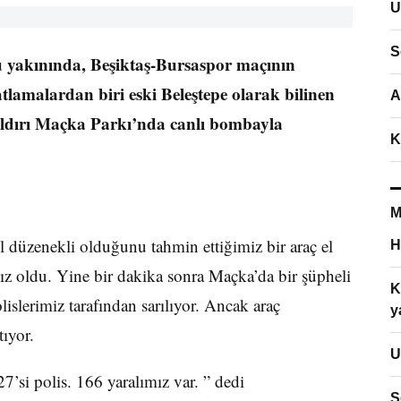
U
S
 yakınında, Beşiktaş-Bursaspor maçının
lamalardan biri eski Beleştepe olarak bilinen
A
saldırı Maçka Parkı’nda canlı bombayla
K
M
 düzenekli olduğunu tahmin ettiğimiz bir araç el
H
ımız oldu. Yine bir dakika sonra Maçka’da bir şüpheli
K
olislerimiz tarafından sarılıyor. Ancak araç
y
ıyor.
U
27’si polis. 166 yaralımız var. ” dedi
S