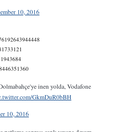
ember 10, 2016
07676192643944448
081733121
3951943684
668446351360
Dolmabahçe'ye inen yolda, Vodafone
c.twitter.com/GkmDuR0bBH
er 10, 2016