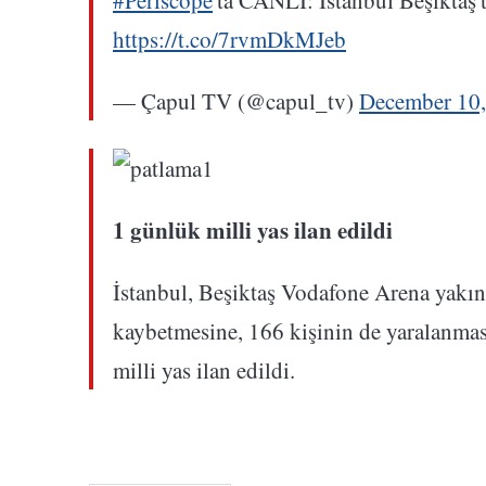
#Periscope
'ta CANLI: İstanbul Beşiktaş
https://t.co/7rvmDkMJeb
— Çapul TV (@capul_tv)
December 10
1 günlük milli yas ilan edildi
İstanbul, Beşiktaş Vodafone Arena yakın
kaybetmesine, 166 kişinin de yaralanmas
milli yas ilan edildi.