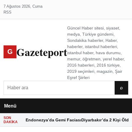
7 Ağustos 2026, Cuma
RSS
Güncel Haber sitesi, siyaset,
medya, Türkiye gündemi,
Sondakika haberler, Haber,
Gazeteport
haberler, istanbul haberleri,
G
istanbul haber, hava durumu,
memur, öğretmen, yerel haber,
2016 haberleri, 2016 türkiye,
2019 seçimleri, magazin, Şair
Eşref Şiirleri
Ara
⌕
Menü
SON
Endonezya’da Gemi Faciası
Diyarbakır’da 2 Kişi Öldü
DAKIKA