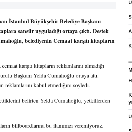
U
S
n İstanbul Büyükşehir Belediye Başkanı
aplara sansür uyguladığı ortaya çıktı. Destek
A
alıoğlu, belediyenin Cemaat karşıtı kitapların
K
cemaat karşıtı kitapların reklamlarını almadığı
M
Kurulu Başkanı Yelda Cumalıoğlu ortaya attı.
H
ın reklamlarını kabul etmediğini söyledi.
K
ettiklerini belirten Yelda Cumalıoğlu, yetkillerden
y
U
arın billboardlarına bu ilanımızı veremiyoruz.
S