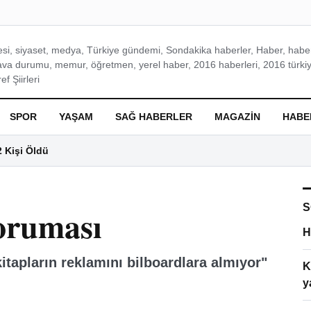
si, siyaset, medya, Türkiye gündemi, Sondakika haberler, Haber, haberl
ava durumu, memur, öğretmen, yerel haber, 2016 haberleri, 2016 türkiy
f Şiirleri
SPOR
YAŞAM
SAĞ HABERLER
MAGAZIN
HABE
2 Kişi Öldü
S
oruması
H
kitapların reklamını bilboardlara almıyor"
K
y