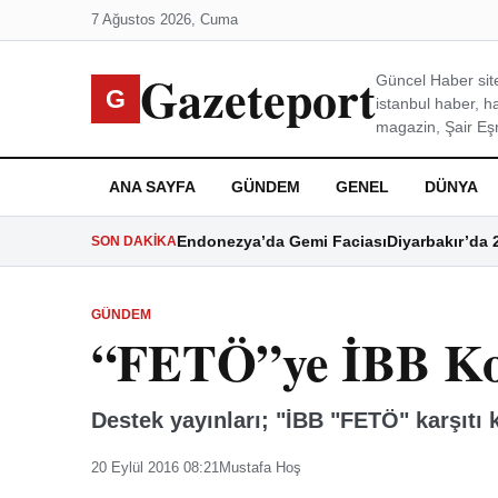
7 Ağustos 2026, Cuma
Gazeteport
Güncel Haber site
G
istanbul haber, h
magazin, Şair Eşre
ANA SAYFA
GÜNDEM
GENEL
DÜNYA
Endonezya’da Gemi Faciası
Diyarbakır’da 
SON DAKIKA
GÜNDEM
“FETÖ”ye İBB K
Destek yayınları; "İBB "FETÖ" karşıtı 
20 Eylül 2016 08:21
Mustafa Hoş