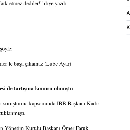
fark etmez dediler!” diye yazdı.
A
K
şöyle:
ner’le başa çıkamaz (Lube Ayar)
esi de tartışma konusu olmuştu
len soruşturma kapsamında İBB Başkanı Kadir
uklanmıştı.
rup Yönetim Kurulu Başkanı Ömer Faruk