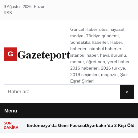
9 Ağustos 2026, Pazar
RSS
Güncel Haber sitesi, siyaset,
medya, Türkiye gündemi,
Sondakika haberler, Haber,
Gazeteport
haberler, istanbul haberleri,
G
istanbul haber, hava durumu,
memur, öğretmen, yerel haber,
2016 haberleri, 2016 türkiye,
2019 seçimleri, magazin, Şair
Eşref Şiirleri
Ara
⌕
Menü
SON
Endonezya’da Gemi Faciası
Diyarbakır’da 2 Kişi Öldü
DAKIKA