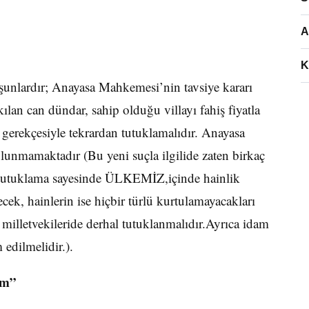
A
K
 şunlardır; Anayasa Mahkemesi’nin tavsiye kararı
ılan can dündar, sahip olduğu villayı fahiş fiyatla
ğı gerekçesiyle tekrardan tutuklamalıdır. Anayasa
lunmamaktadır (Bu yeni suçla ilgilide zaten birkaç
ni tutuklama sayesinde ÜLKEMİZ,içinde hainlik
cek, hainlerin ise hiçbir türlü kurtulamayacakları
i milletvekileride derhal tutuklanmalıdır.Ayrıca idam
m edilmelidir.).
ım”