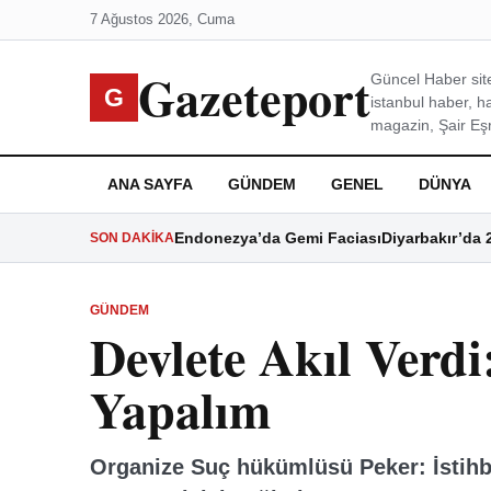
7 Ağustos 2026, Cuma
Gazeteport
Güncel Haber site
G
istanbul haber, h
magazin, Şair Eşre
ANA SAYFA
GÜNDEM
GENEL
DÜNYA
Endonezya’da Gemi Faciası
Diyarbakır’da 
SON DAKIKA
GÜNDEM
Devlete Akıl Verdi
Yapalım
Organize Suç hükümlüsü Peker: İstih