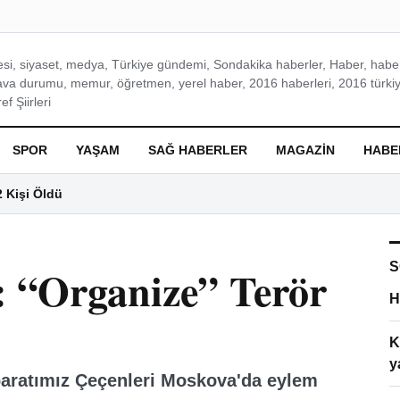
si, siyaset, medya, Türkiye gündemi, Sondakika haberler, Haber, haberl
ava durumu, memur, öğretmen, yerel haber, 2016 haberleri, 2016 türkiy
f Şiirleri
SPOR
YAŞAM
SAĞ HABERLER
MAGAZIN
HABE
2 Kişi Öldü
S
: “Organize” Terör
H
K
y
baratımız Çeçenleri Moskova'da eylem