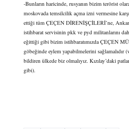
-Bunların haricinde, rusyanın bizim terörist ola
moskovada temsilcilik açma izni vermesine karşı 
ettiği tüm ÇEÇEN DİRENİŞÇİLERİ’ne, Ankara’da 
istihbarat servisinin pkk ve pyd militanlarını d
eğittiği gibi bizim istihbaratımızda ÇEÇEN 
göbeğinde eylem yapabilmelerini sağlamalıdır (
bildiren ülkede biz olmalıyız. Kızılay’daki pat
gibi).