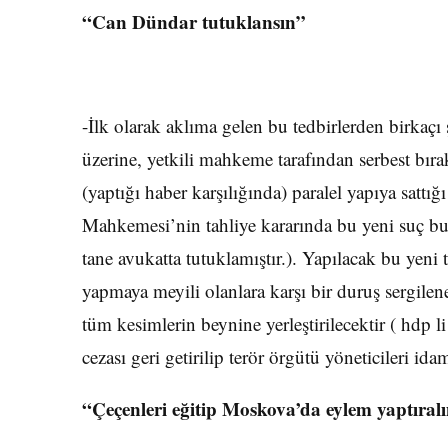
“Can Dündar tutuklansın”
-İlk olarak aklıma gelen bu tedbirlerden birkaçı
üzerine, yetkili mahkeme tarafından serbest bırak
(yaptığı haber karşılığında) paralel yapıya sattı
Mahkemesi’nin tahliye kararında bu yeni suç bu
tane avukatta tutuklamıştır.). Yapılacak bu ye
yapmaya meyili olanlara karşı bir duruş sergilene
tüm kesimlerin beynine yerleştirilecektir ( hdp l
cezası geri getirilip terör örgütü yöneticileri ida
“Çeçenleri eğitip Moskova’da eylem yaptıral