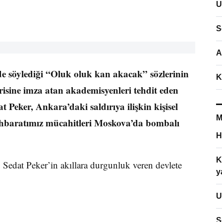
U
S
A
de söylediği “Oluk oluk kan akacak” sözlerinin
K
isine imza atan akademisyenleri tehdit eden
 Peker, Ankara’daki saldırıya ilişkin kişisel
M
stihbaratımız mücahitleri Moskova’da bombalı
H
K
 Sedat Peker’in akıllara durgunluk veren devlete
y
U
S