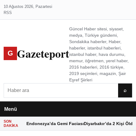
10 Ağustos 2026, Pazartesi
RSS
Güncel Haber sitesi, siyaset,
medya, Türkiye gündemi,
Sondakika haberler, Haber,
Gazeteport
haberler, istanbul haberleri,
G
istanbul haber, hava durumu,
memur, öğretmen, yerel haber,
2016 haberleri, 2016 türkiye,
2019 seçimleri, magazin, Şair
Eşref Şiirleri
Ara
⌕
Menü
SON
Endonezya’da Gemi Faciası
Diyarbakır’da 2 Kişi Öldü
DAKIKA