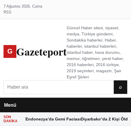
7 Ağustos 2026, Cuma
RSS
Güncel Haber sitesi, siyaset,
medya, Türkiye gündemi,
Sondakika haberler, Haber,
Gazeteport
haberler, istanbul haberleri,
G
istanbul haber, hava durumu,
memur, öğretmen, yerel haber,
2016 haberleri, 2016 türkiye,
2019 seçimleri, magazin, Şair
Eşref Şiirleri
Ara
⌕
Menü
SON
Endonezya’da Gemi Faciası
Diyarbakır’da 2 Kişi Öldü
DAKIKA