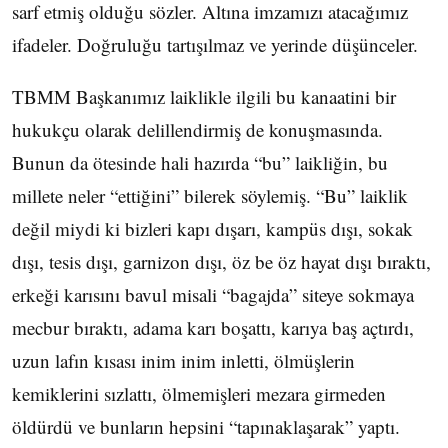
sarf etmiş olduğu sözler. Altına imzamızı atacağımız
ifadeler. Doğruluğu tartışılmaz ve yerinde düşünceler.
TBMM Başkanımız laiklikle ilgili bu kanaatini bir
hukukçu olarak delillendirmiş de konuşmasında.
Bunun da ötesinde hali hazırda “bu” laikliğin, bu
millete neler “ettiğini” bilerek söylemiş. “Bu” laiklik
değil miydi ki bizleri kapı dışarı, kampüs dışı, sokak
dışı, tesis dışı, garnizon dışı, öz be öz hayat dışı bıraktı,
erkeği karısını bavul misali “bagajda” siteye sokmaya
mecbur bıraktı, adama karı boşattı, karıya baş açtırdı,
uzun lafın kısası inim inim inletti, ölmüşlerin
kemiklerini sızlattı, ölmemişleri mezara girmeden
öldürdü ve bunların hepsini “tapınaklaşarak” yaptı.