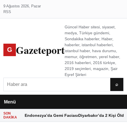
9 Ağustos 2026, Pazar
RSS
Güncel Haber sitesi, siyaset,
medya, Türkiye gündemi,
Sondakika haberler, Haber,
Gazeteport
haberler, istanbul haberleri,
G
istanbul haber, hava durumu,
memur, öğretmen, yerel haber,
2016 haberleri, 2016 türkiye,
2019 seçimleri, magazin, Şair
Eşref Şiirleri
Ara
⌕
Menü
SON
Endonezya’da Gemi Faciası
Diyarbakır’da 2 Kişi Öldü
DAKIKA