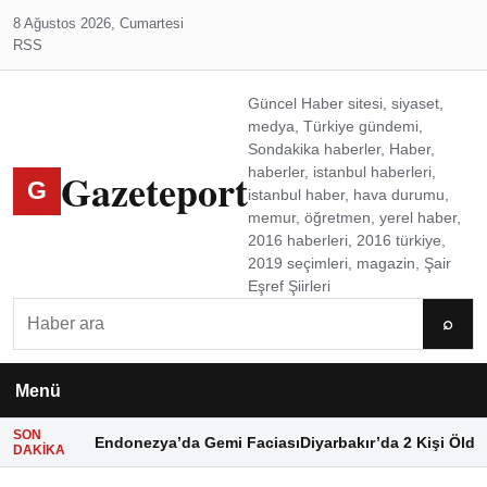
8 Ağustos 2026, Cumartesi
RSS
Güncel Haber sitesi, siyaset,
medya, Türkiye gündemi,
Sondakika haberler, Haber,
Gazeteport
haberler, istanbul haberleri,
G
istanbul haber, hava durumu,
memur, öğretmen, yerel haber,
2016 haberleri, 2016 türkiye,
2019 seçimleri, magazin, Şair
Eşref Şiirleri
Ara
⌕
Menü
SON
Endonezya’da Gemi Faciası
Diyarbakır’da 2 Kişi Öldü
DAKIKA