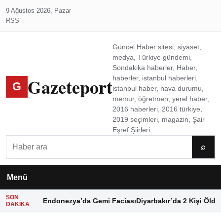
9 Ağustos 2026, Pazar
RSS
Güncel Haber sitesi, siyaset,
medya, Türkiye gündemi,
Sondakika haberler, Haber,
Gazeteport
haberler, istanbul haberleri,
G
istanbul haber, hava durumu,
memur, öğretmen, yerel haber,
2016 haberleri, 2016 türkiye,
2019 seçimleri, magazin, Şair
Eşref Şiirleri
Ara
⌕
Menü
SON
Endonezya’da Gemi Faciası
Diyarbakır’da 2 Kişi Öldü
DAKIKA