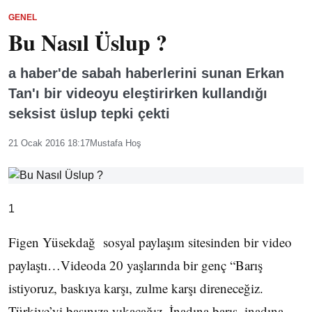
GENEL
Bu Nasıl Üslup ?
a haber'de sabah haberlerini sunan Erkan
Tan'ı bir videoyu eleştirirken kullandığı
seksist üslup tepki çekti
21 Ocak 2016 18:17
Mustafa Hoş
1
Figen Yüsekdağ sosyal paylaşım sitesinden bir video
paylaştı…Videoda 20 yaşlarında bir genç “Barış
istiyoruz, baskıya karşı, zulme karşı direneceğiz.
Türkiye’yi başınıza yıkacağız. İnadına barış, inadına