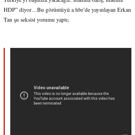
HDP” diyor…Bu görüntüyü a hbr’de yayınlayan Erkan
Tan şu seksist yorumu yaptı;