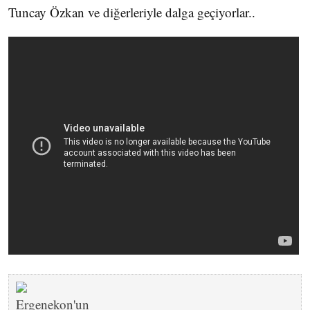
Tuncay Özkan ve diğerleriyle dalga geçiyorlar..