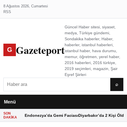
8 Ağustos 2026, Cumartesi
RSS
Güncel Haber sitesi, siyaset,
medya, Türkiye gündemi,
Sondakika haberler, Haber,
Gazeteport
haberler, istanbul haberleri,
G
istanbul haber, hava durumu,
memur, öğretmen, yerel haber,
2016 haberleri, 2016 türkiye,
2019 seçimleri, magazin, Şair
Eşref Şiirleri
Ara
⌕
Menü
SON
Endonezya’da Gemi Faciası
Diyarbakır’da 2 Kişi Öldü
DAKIKA