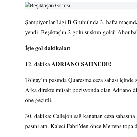
Şampiyonlar Ligi B Grubu’nda 3. hafta maçında
yendi. Beşiktaş’ın 2 golü suskun golcü Aboubak
İşte gol dakikaları
ADRIANO SAHNEDE!
12. dakika
Tolgay’ın pasında Quaresma ceza sahası içinde so
Arka direkte müsait pozisyonda olan Adriano dü
öne geçirdi.
30. dakika: Callejon sağ kanattan ceza sahasına
pasını attı. Kaleci Fabri’den önce Mertens topa 