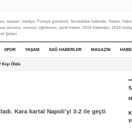
si, siyaset, medya, Türkiye gündemi, Sondakika haberler, Haber, haberl
ava durumu, memur, öğretmen, yerel haber, 2016 haberleri, 2016 türkiy
f Şiirleri
SPOR
YAŞAM
SAĞ HABERLER
MAGAZIN
HABE
2 Kişi Öldü
S
H
dı. Kara kartal Napoli'yi 3-2 ile geçti
K
y