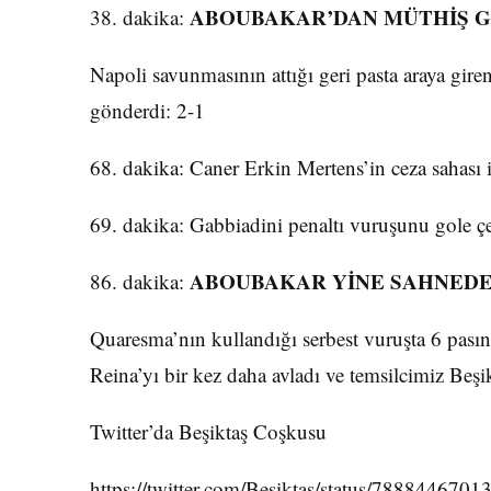
ABOUBAKAR’DAN MÜTHİŞ G
38. dakika:
Napoli savunmasının attığı geri pasta araya gir
gönderdi: 2-1
68. dakika: Caner Erkin Mertens’in ceza sahası 
69. dakika: Gabbiadini penaltı vuruşunu gole çevi
ABOUBAKAR YİNE SAHNEDE
86. dakika:
Quaresma’nın kullandığı serbest vuruşta 6 pası
Reina’yı bir kez daha avladı ve temsilcimiz Beşi
Twitter’da Beşiktaş Coşkusu
https://twitter.com/Besiktas/status/788844670