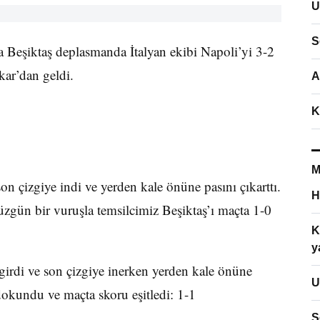
U
S
 Beşiktaş deplasmanda İtalyan ekibi Napoli’yi 3-2
ar’dan geldi.
A
K
M
n çizgiye indi ve yerden kale önüne pasını çıkarttı.
H
zgün bir vuruşla temsilcimiz Beşiktaş’ı maçta 1-0
K
y
 girdi ve son çizgiye inerken yerden kale önüne
U
dokundu ve maçta skoru eşitledi: 1-1
S