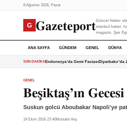
9 Ağustos 2026, Pazar
Gazeteport
Güncel Haber site
G
istanbul haber, h
magazin, Şair Eşre
ANA SAYFA
GÜNDEM
GENEL
DÜNYA
Endonezya’da Gemi Faciası
Diyarbakır’da 
SON DAKIKA
GENEL
Beşiktaş’ın Gecesi
Suskun golcü Aboubakar Napoli'ye patla
19 Ekim 2016 23:40
Mustafa Hoş