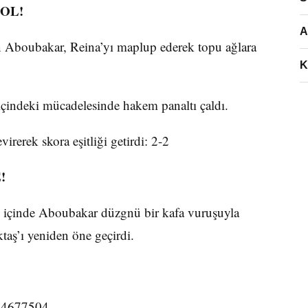
OL!
A
en Aboubakar, Reina’yı maplup ederek topu ağlara
K
içindeki mücadelesinde hakem panaltı çaldı.
rerek skora eşitliği getirdi: 2-2
!
n içinde Aboubakar düzgnü bir kafa vuruşuyla
ktaş’ı yeniden öne geçirdi.
134677504