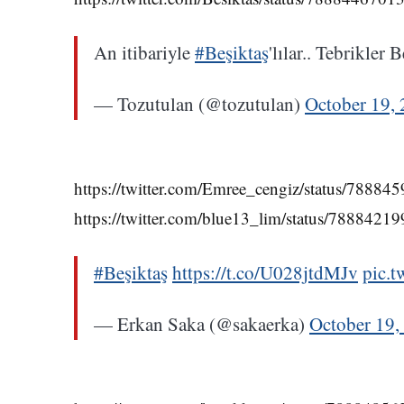
An itibariyle
#Beşiktaş
'lılar.. Tebrikler 
— Tozutulan (@tozutulan)
October 19,
https://twitter.com/Emree_cengiz/status/7888
https://twitter.com/blue13_lim/status/788842
#Beşiktaş
https://t.co/U028jtdMJv
pic.
— Erkan Saka (@sakaerka)
October 19,