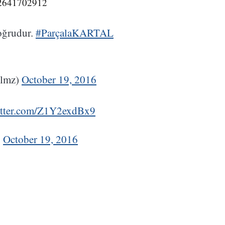
562641702912
doğrudur.
#ParçalaKARTAL
ilmz)
October 19, 2016
itter.com/Z1Y2exdBx9
)
October 19, 2016