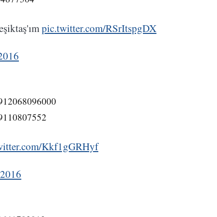
Beşiktaş'ım
pic.twitter.com/RSrItspgDX
 2016
45912068096000
199110807552
twitter.com/Kkf1gGRHyf
 2016