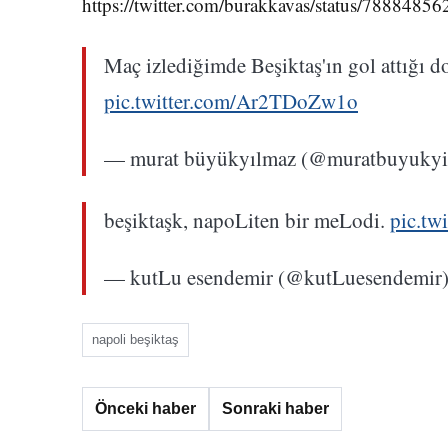
https://twitter.com/burakkavas/status/788848
Maç izlediğimde Beşiktaş'ın gol attığı 
pic.twitter.com/Ar2TDoZw1o
— murat büyükyılmaz (@muratbuyuky
beşiktaşk, napoLiten bir meLodi.
pic.tw
— kutLu esendemir (@kutLuesendemir
napoli beşiktaş
Önceki haber
Sonraki haber