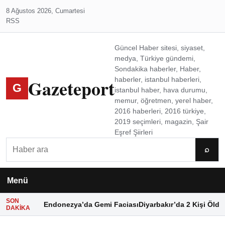
8 Ağustos 2026, Cumartesi
RSS
Güncel Haber sitesi, siyaset,
medya, Türkiye gündemi,
Sondakika haberler, Haber,
Gazeteport
haberler, istanbul haberleri,
G
istanbul haber, hava durumu,
memur, öğretmen, yerel haber,
2016 haberleri, 2016 türkiye,
2019 seçimleri, magazin, Şair
Eşref Şiirleri
Ara
⌕
Menü
SON
Endonezya’da Gemi Faciası
Diyarbakır’da 2 Kişi Öldü
DAKIKA