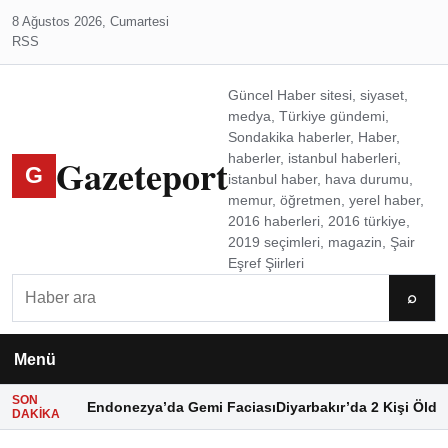
8 Ağustos 2026, Cumartesi
RSS
Güncel Haber sitesi, siyaset,
medya, Türkiye gündemi,
Sondakika haberler, Haber,
Gazeteport
haberler, istanbul haberleri,
G
istanbul haber, hava durumu,
memur, öğretmen, yerel haber,
2016 haberleri, 2016 türkiye,
2019 seçimleri, magazin, Şair
Eşref Şiirleri
Ara
⌕
Menü
SON
Endonezya’da Gemi Faciası
Diyarbakır’da 2 Kişi Öldü
DAKIKA