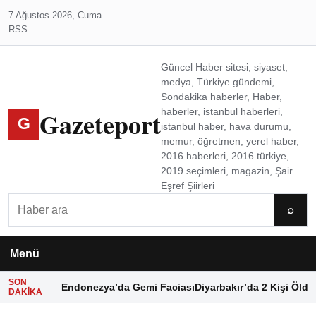
7 Ağustos 2026, Cuma
RSS
Güncel Haber sitesi, siyaset,
medya, Türkiye gündemi,
Sondakika haberler, Haber,
Gazeteport
haberler, istanbul haberleri,
G
istanbul haber, hava durumu,
memur, öğretmen, yerel haber,
2016 haberleri, 2016 türkiye,
2019 seçimleri, magazin, Şair
Eşref Şiirleri
Ara
⌕
Menü
SON
Endonezya’da Gemi Faciası
Diyarbakır’da 2 Kişi Öldü
DAKIKA