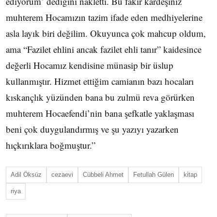
ediyorum’ dediğini nakletti. Bu fakir kardeşiniz
muhterem Hocamızın tazim ifade eden medhiyelerine
asla layık biri değilim. Okuyunca çok mahcup oldum,
ama “Fazilet ehlini ancak fazilet ehli tanır” kaidesince
değerli Hocamız kendisine münasip bir üslup
kullanmıştır. Hizmet ettiğim camianın bazı hocaları
kıskançlık yüzünden bana bu zulmü reva görürken
muhterem Hocaefendi’nin bana şefkatle yaklaşması
beni çok duygulandırmış ve şu yazıyı yazarken
hıçkırıklara boğmuştur.”
Adil Öksüz
cezaevi
Cübbeli Ahmet
Fetullah Gülen
kitap
riya