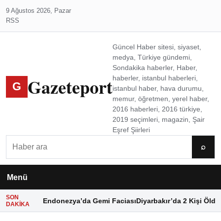
9 Ağustos 2026, Pazar
RSS
Güncel Haber sitesi, siyaset,
medya, Türkiye gündemi,
Sondakika haberler, Haber,
Gazeteport
haberler, istanbul haberleri,
G
istanbul haber, hava durumu,
memur, öğretmen, yerel haber,
2016 haberleri, 2016 türkiye,
2019 seçimleri, magazin, Şair
Eşref Şiirleri
Ara
⌕
Menü
SON
Endonezya’da Gemi Faciası
Diyarbakır’da 2 Kişi Öldü
DAKIKA