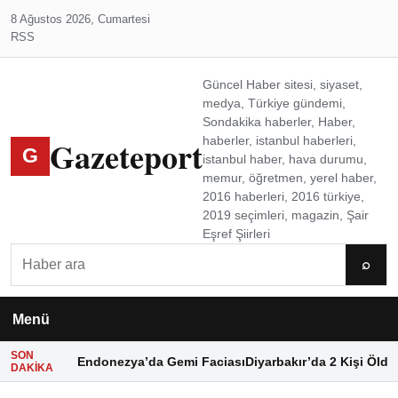
8 Ağustos 2026, Cumartesi
RSS
Güncel Haber sitesi, siyaset,
medya, Türkiye gündemi,
Sondakika haberler, Haber,
Gazeteport
haberler, istanbul haberleri,
G
istanbul haber, hava durumu,
memur, öğretmen, yerel haber,
2016 haberleri, 2016 türkiye,
2019 seçimleri, magazin, Şair
Eşref Şiirleri
Ara
⌕
Menü
SON
Endonezya’da Gemi Faciası
Diyarbakır’da 2 Kişi Öldü
DAKIKA