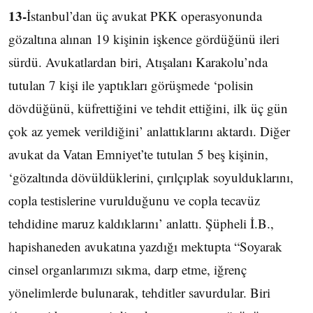
13-
İstanbul’dan üç avukat PKK operasyonunda
gözaltına alınan 19 kişinin işkence gördüğünü ileri
sürdü. Avukatlardan biri, Atışalanı Karakolu’nda
tutulan 7 kişi ile yaptıkları görüşmede ‘polisin
dövdüğünü, küfrettiğini ve tehdit ettiğini, ilk üç gün
çok az yemek verildiğini’ anlattıklarını aktardı. Diğer
avukat da Vatan Emniyet’te tutulan 5 beş kişinin,
‘gözaltında dövüldüklerini, çırılçıplak soyulduklarını,
copla testislerine vurulduğunu ve copla tecavüz
tehdidine maruz kaldıklarını’ anlattı. Şüpheli İ.B.,
hapishaneden avukatına yazdığı mektupta “Soyarak
cinsel organlarımızı sıkma, darp etme, iğrenç
yönelimlerde bulunarak, tehditler savurdular. Biri