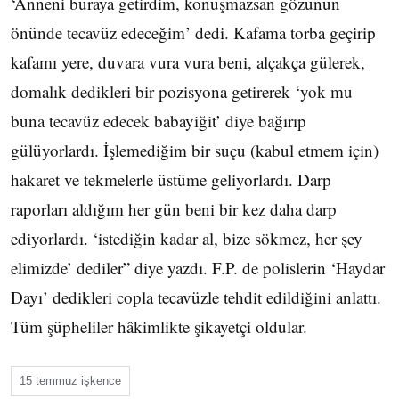
‘Anneni buraya getirdim, konuşmazsan gözünün
önünde tecavüz edeceğim’ dedi. Kafama torba geçirip
kafamı yere, duvara vura vura beni, alçakça gülerek,
domalık dedikleri bir pozisyona getirerek ‘yok mu
buna tecavüz edecek babayiğit’ diye bağırıp
gülüyorlardı. İşlemediğim bir suçu (kabul etmem için)
hakaret ve tekmelerle üstüme geliyorlardı. Darp
raporları aldığım her gün beni bir kez daha darp
ediyorlardı. ‘istediğin kadar al, bize sökmez, her şey
elimizde’ dediler” diye yazdı. F.P. de polislerin ‘Haydar
Dayı’ dedikleri copla tecavüzle tehdit edildiğini anlattı.
Tüm şüpheliler hâkimlikte şikayetçi oldular.
15 temmuz işkence