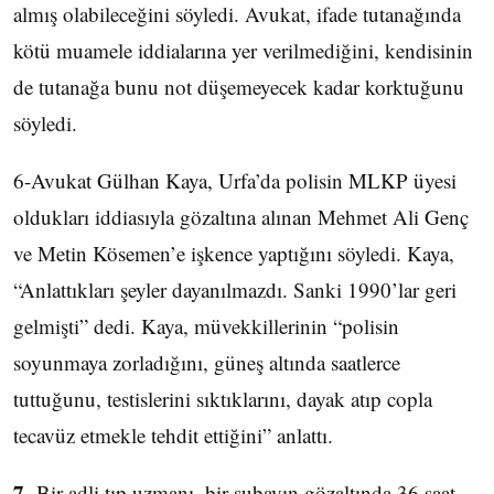
almış olabileceğini söyledi. Avukat, ifade tutanağında
kötü muamele iddialarına yer verilmediğini, kendisinin
de tutanağa bunu not düşemeyecek kadar korktuğunu
söyledi.
6-Avukat Gülhan Kaya, Urfa’da polisin MLKP üyesi
oldukları iddiasıyla gözaltına alınan Mehmet Ali Genç
ve Metin Kösemen’e işkence yaptığını söyledi. Kaya,
“Anlattıkları şeyler dayanılmazdı. Sanki 1990’lar geri
gelmişti” dedi. Kaya, müvekkillerinin “polisin
soyunmaya zorladığını, güneş altında saatlerce
tuttuğunu, testislerini sıktıklarını, dayak atıp copla
tecavüz etmekle tehdit ettiğini” anlattı.
7-
Bir adli tıp uzmanı. bir subayın gözaltında 36 saat