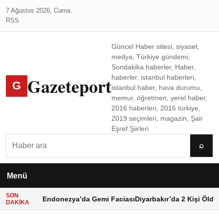
7 Ağustos 2026, Cuma
RSS
Güncel Haber sitesi, siyaset,
medya, Türkiye gündemi,
Sondakika haberler, Haber,
Gazeteport
haberler, istanbul haberleri,
G
istanbul haber, hava durumu,
memur, öğretmen, yerel haber,
2016 haberleri, 2016 türkiye,
2019 seçimleri, magazin, Şair
Eşref Şiirleri
Ara
⌕
Menü
SON
Endonezya’da Gemi Faciası
Diyarbakır’da 2 Kişi Öldü
DAKIKA