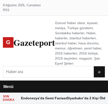
8 Ağustos 2026, Cumartesi
RSS
Güncel Haber sitesi, siyaset,
medya, Türkiye gündemi,
Sondakika haberler, Haber,
Gazeteport
haberler, istanbul haberleri,
G
istanbul haber, hava durumu,
memur, öğretmen, yerel haber,
2016 haberleri, 2016 türkiye,
2019 seçimleri, magazin, Şair
Eşref Şiirleri
Ara
⌕
Menü
SON
Endonezya’da Gemi Faciası
Diyarbakır’da 2 Kişi Öldü
DAKIKA