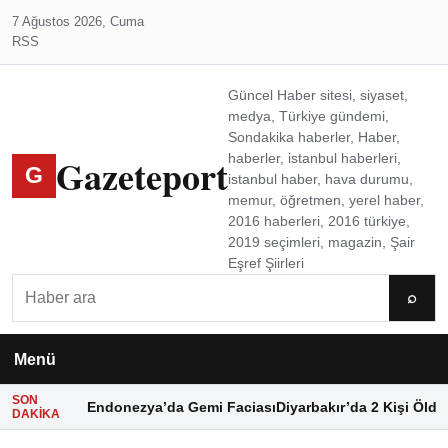
7 Ağustos 2026, Cuma
RSS
Güncel Haber sitesi, siyaset,
medya, Türkiye gündemi,
Sondakika haberler, Haber,
Gazeteport
haberler, istanbul haberleri,
G
istanbul haber, hava durumu,
memur, öğretmen, yerel haber,
2016 haberleri, 2016 türkiye,
2019 seçimleri, magazin, Şair
Eşref Şiirleri
Ara
⌕
Menü
SON
Endonezya’da Gemi Faciası
Diyarbakır’da 2 Kişi Öldü
DAKIKA