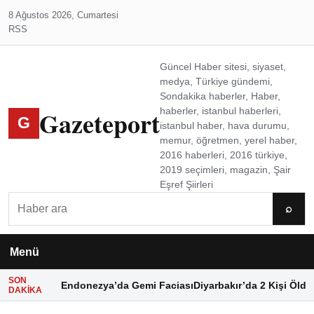
8 Ağustos 2026, Cumartesi
RSS
Güncel Haber sitesi, siyaset,
medya, Türkiye gündemi,
Sondakika haberler, Haber,
Gazeteport
haberler, istanbul haberleri,
G
istanbul haber, hava durumu,
memur, öğretmen, yerel haber,
2016 haberleri, 2016 türkiye,
2019 seçimleri, magazin, Şair
Eşref Şiirleri
Ara
⌕
Menü
SON
Endonezya’da Gemi Faciası
Diyarbakır’da 2 Kişi Öldü
DAKIKA