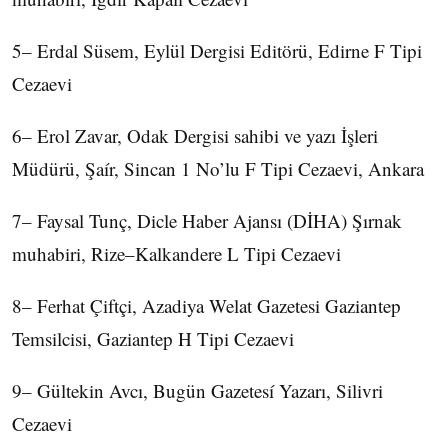
5– Erdal Süsem, Eylül Dergisi Editörü, Edirne F Tipi
Cezaevi
6– Erol Zavar, Odak Dergisi sahibi ve yazı İşleri
Müdürü, Şaír, Sincan 1 No’lu F Tipi Cezaevi, Ankara
7– Faysal Tunç, Dicle Haber Ajansı (DİHA) Şırnak
muhabiri, Rize–Kalkandere L Tipi Cezaevi
8– Ferhat Çiftçi, Azadiya Welat Gazetesi Gaziantep
Temsilcisi, Gaziantep H Tipi Cezaevi
9– Gültekin Avcı, Bugün Gazetesí Yazarı, Silivri
Cezaevi