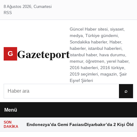
8 Ağustos 2026, Cumartesi
RSS
Güncel Haber sitesi, siyaset,
medya, Türkiye gündemi,
Sondakika haberler, Haber,
Gazeteport
haberler, istanbul haberleri,
G
istanbul haber, hava durumu,
memur, öğretmen, yerel haber,
2016 haberleri, 2016 türkiye,
2019 seçimleri, magazin, Şair
Eşref Şiirleri
Ara
⌕
Menü
SON
Endonezya’da Gemi Faciası
Diyarbakır’da 2 Kişi Öldü
DAKIKA