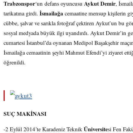
Trabzonspor
Aykut Demir
‘un defans oyuncusu
, İsmai
İsmailağa
tarikatına girdi.
cemaatine mensup kişilerin gi
cübbe, şalvar ve sarıkla fotoğraf çektiren Aykut’un bu g
sosyal medyada büyük ilgi uyandırdı. Aykut Demir’in ge
cumartesi İstanbul’da oynanan Medipol Başakşehir maçı
İsmailağa cemaatinin şeyhi Mahmut Efendi’yi ziyaret etti
öğrenildi.
SUÇ MAKİNASI
Üniversite
-2 Eylül 2014’te Karadeniz Teknik
si Fen Fakü