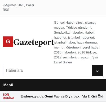
9 Ağustos 2026, Pazar
RSS
Güncel Haber sitesi, siyaset,
medya, Türkiye gündemi,
Sondakika haberler, Haber,
Gazeteport
haberler, istanbul haberleri,
G
istanbul haber, hava durumu,
memur, öğretmen, yerel haber,
2016 haberleri, 2016 türkiye,
2019 seçimleri, magazin, Şair
Eşref Şiirleri
Ara
⌕
Menü
SON
Endonezya’da Gemi Faciası
Diyarbakır’da 2 Kişi Öldü
DAKIKA