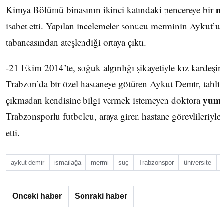
Kimya Bölümü binasının ikinci katındaki pencereye bir
isabet etti. Yapılan incelemeler sonucu merminin Aykut’
tabancasından ateşlendiği ortaya çıktı.
-21 Ekim 2014’te, soğuk algınlığı şikayetiyle kız kardeşi
Trabzon’da bir özel hastaneye götüren Aykut Demir, tahli
yum
çıkmadan kendisine bilgi vermek istemeyen doktora
Trabzonsporlu futbolcu, araya giren hastane görevlileriyl
etti.
aykut demir
ismailağa
mermi
suç
Trabzonspor
üniversite
Önceki haber
Sonraki haber